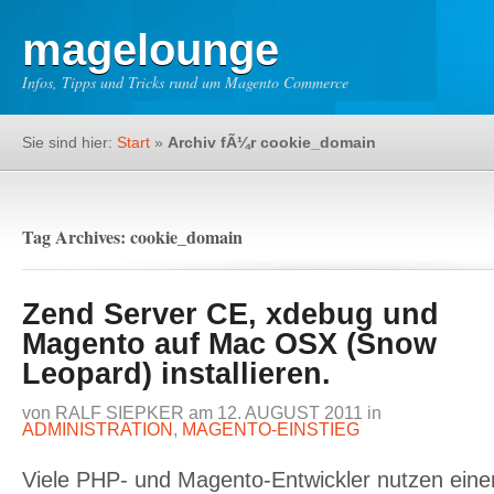
magelounge
Infos, Tipps und Tricks rund um Magento Commerce
Sie sind hier:
Start
»
Archiv fÃ¼r cookie_domain
Tag Archives: cookie_domain
Zend Server CE, xdebug und
Magento auf Mac OSX (Snow
Leopard) installieren.
von
RALF SIEPKER
am
12. AUGUST 2011
in
ADMINISTRATION
,
MAGENTO-EINSTIEG
Viele PHP- und Magento-Entwickler nutzen ein