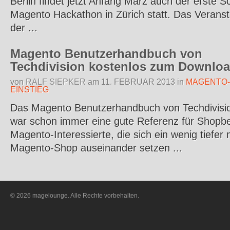
Berlin findet jetzt Anfang März auch der erste S
Magento Hackathon in Zürich statt. Das Veranst
der ...
Magento Benutzerhandbuch von
Techdivision kostenlos zum Downlo
von
RALF SIEPKER
am
11. FEBRUAR 2013
in
MAGENTO-
EINSTIEG
Das Magento Benutzerhandbuch von Techdivisi
war schon immer eine gute Referenz für Shopbe
Magento-Interessierte, die sich ein wenig tiefer
Magento-Shop auseinander setzen ...
© 2026 magelounge. Alle Rechte vorbehalten.