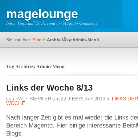
magelounge
Infos, Tipps und Tricks rund um Magento Commerce
Sie sind hier:
Start
»
Archiv fÃ¼r Admin-Menü
Tag Archives: Admin-Menü
Links der Woche 8/13
von
RALF SIEPKER
am
22. FEBRUAR 2013
in
LINKS DE
WOCHE
Nach langer Zeit gibt es mal wieder die Links d
Bereich Magento. Hier einige interessante Beitr
Blogs.