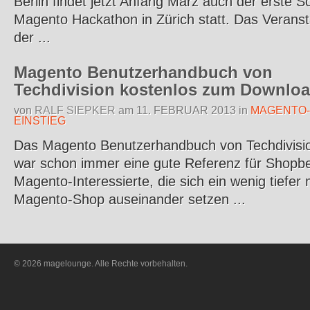
Berlin findet jetzt Anfang März auch der erste S
Magento Hackathon in Zürich statt. Das Veranst
der ...
Magento Benutzerhandbuch von
Techdivision kostenlos zum Downlo
von
RALF SIEPKER
am
11. FEBRUAR 2013
in
MAGENTO-
EINSTIEG
Das Magento Benutzerhandbuch von Techdivisi
war schon immer eine gute Referenz für Shopbe
Magento-Interessierte, die sich ein wenig tiefer
Magento-Shop auseinander setzen ...
© 2026 magelounge. Alle Rechte vorbehalten.