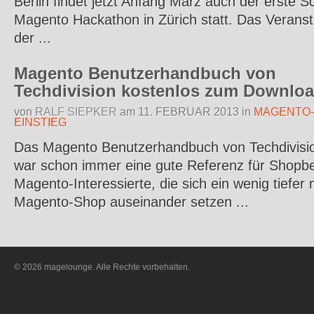
Berlin findet jetzt Anfang März auch der erste S
Magento Hackathon in Zürich statt. Das Veranst
der ...
Magento Benutzerhandbuch von
Techdivision kostenlos zum Downlo
von
RALF SIEPKER
am
11. FEBRUAR 2013
in
MAGENTO-
EINSTIEG
Das Magento Benutzerhandbuch von Techdivisi
war schon immer eine gute Referenz für Shopbe
Magento-Interessierte, die sich ein wenig tiefer
Magento-Shop auseinander setzen ...
© 2026 magelounge. Alle Rechte vorbehalten.