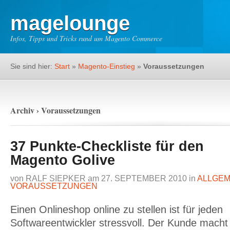
magelounge
Infos, Tipps und Tricks rund um Magento Commerce
Sie sind hier:
Start
»
Magento-Einstieg
»
Voraussetzungen
Archiv › Voraussetzungen
37 Punkte-Checkliste für den
Magento Golive
von
RALF SIEPKER
am
27. SEPTEMBER 2010
in
ALLGEM
VORAUSSETZUNGEN
Einen Onlineshop online zu stellen ist für jeden
Softwareentwickler stressvoll. Der Kunde macht