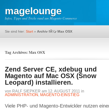
magelounge
Infos, Tipps und Tricks rund um Magento Commerce
Sie sind hier:
Start
»
Archiv fÃ¼r Max OSX
Tag Archives: Max OSX
Zend Server CE, xdebug und
Magento auf Mac OSX (Snow
Leopard) installieren.
von
RALF SIEPKER
am
12. AUGUST 2011
in
ADMINISTRATION
,
MAGENTO-EINSTIEG
Viele PHP- und Magento-Entwickler nutzen ein