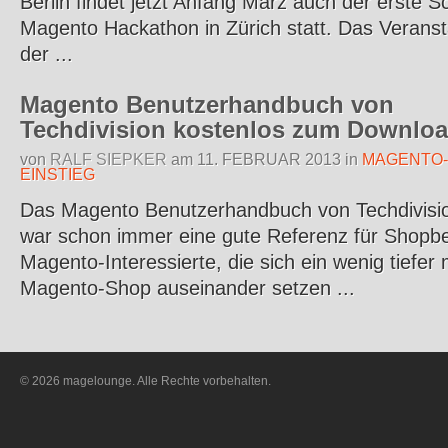
Berlin findet jetzt Anfang März auch der erste S
Magento Hackathon in Zürich statt. Das Veranst
der ...
Magento Benutzerhandbuch von
Techdivision kostenlos zum Downlo
von
RALF SIEPKER
am
11. FEBRUAR 2013
in
MAGENTO-
EINSTIEG
Das Magento Benutzerhandbuch von Techdivisi
war schon immer eine gute Referenz für Shopbe
Magento-Interessierte, die sich ein wenig tiefer
Magento-Shop auseinander setzen ...
© 2026 magelounge. Alle Rechte vorbehalten.